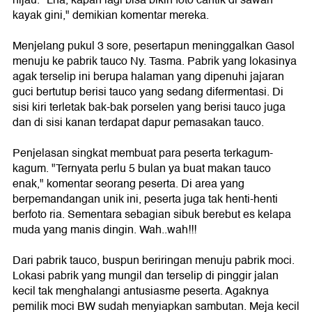
hijau. "Lha, kapan lagi bisa bikin foto cantik di sawah
kayak gini," demikian komentar mereka.
Menjelang pukul 3 sore, pesertapun meninggalkan Gasol
menuju ke pabrik tauco Ny. Tasma. Pabrik yang lokasinya
agak terselip ini berupa halaman yang dipenuhi jajaran
guci bertutup berisi tauco yang sedang difermentasi. Di
sisi kiri terletak bak-bak porselen yang berisi tauco juga
dan di sisi kanan terdapat dapur pemasakan tauco.
Penjelasan singkat membuat para peserta terkagum-
kagum. "Ternyata perlu 5 bulan ya buat makan tauco
enak," komentar seorang peserta. Di area yang
berpemandangan unik ini, peserta juga tak henti-henti
berfoto ria. Sementara sebagian sibuk berebut es kelapa
muda yang manis dingin. Wah..wah!!!
Dari pabrik tauco, buspun beriringan menuju pabrik moci.
Lokasi pabrik yang mungil dan terselip di pinggir jalan
kecil tak menghalangi antusiasme peserta. Agaknya
pemilik moci BW sudah menyiapkan sambutan. Meja kecil