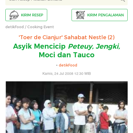
KIRIM RESEP
KIRIM PENGALAMAN
detikFood
Cooking Event
'Toer de Cianjur' Sahabat Nestle (2)
Asyik Mencicip
Peteuy, Jengki,
Moci dan Tauco
-
detikFood
Kamis, 24 Jul 2008 12:30 WIB