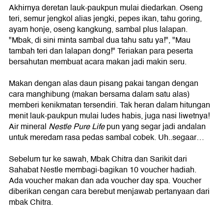
Akhirnya deretan lauk-paukpun mulai diedarkan. Oseng
teri, semur jengkol alias jengki, pepes ikan, tahu goring,
ayam honje, oseng kangkung, sambal plus lalapan.
"Mbak, di sini minta sambal dua tahu satu ya!", "Mau
tambah teri dan lalapan dong!" Teriakan para peserta
bersahutan membuat acara makan jadi makin seru.
Makan dengan alas daun pisang pakai tangan dengan
cara manghibung (makan bersama dalam satu alas)
memberi kenikmatan tersendiri. Tak heran dalam hitungan
menit lauk-paukpun mulai ludes habis, juga nasi liwetnya!
Air mineral
Nestle Pure Life
pun yang segar jadi andalan
untuk meredam rasa pedas sambal cobek. Uh..segaar…
Sebelum tur ke sawah, Mbak Chitra dan Sarikit dari
Sahabat Nestle membagi-bagikan 10 voucher hadiah.
Ada voucher makan dan ada voucher day spa. Voucher
diberikan cengan cara berebut menjawab pertanyaan dari
mbak Chitra.