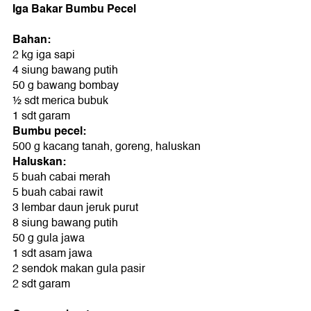
Iga Bakar Bumbu Pecel
Bahan:
2 kg iga sapi
4 siung bawang putih
50 g bawang bombay
½ sdt merica bubuk
1 sdt garam
Bumbu pecel:
500 g kacang tanah, goreng, haluskan
Haluskan:
5 buah cabai merah
5 buah cabai rawit
3 lembar daun jeruk purut
8 siung bawang putih
50 g gula jawa
1 sdt asam jawa
2 sendok makan gula pasir
2 sdt garam