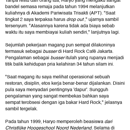
Tanpa restu dari orang tua, Haryo yang mengaku sangat
bandel semasa remaja pada tahun 1994 melanjutkan
kuliahnya di Akademi Pariwisata Trisakti (APT). "Saat
tingkat 2 saya terpaksa harus
drop out
," ujarnya sambil
tersenyum. "Alasannya karena tidak ada biaya sebab
waktu itu saya membiayai kuliah sendiri," lanjutnya lagi.
Sejumlah pekerjaan magang pun sempat dilakoninya
termasuk sebagai
busser
di Hard Rock Café Jakarta.
Pengalaman sebagai
busser
itulah yang rupanya menjadi
titik balik kehidupan pria kelahiran 34 tahun silam ini.
"Saat magang itu saya melihat operasional sebuah
restoran, disiplin, etos kerja benar-benar dijalankan. Disini
pula saya menyadari pentingnya 'dapur'. Sungguh
pengalaman yang sangat membekas bahkan saya
sempat terobsesi dengan iga bakar Hard Rock," jelasnya
sambil tergelak.
Pada tahun 1999, Haryo memperoleh beasiswa
dari
Christlijke Hoogeschool Noord Nederland.
Selama di