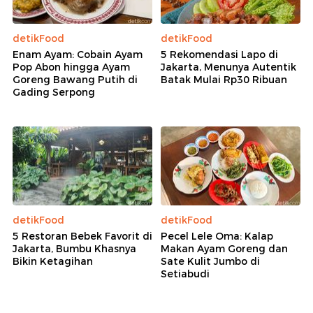
detikFood
detikFood
Enam Ayam: Cobain Ayam
5 Rekomendasi Lapo di
Pop Abon hingga Ayam
Jakarta, Menunya Autentik
Goreng Bawang Putih di
Batak Mulai Rp30 Ribuan
Gading Serpong
detikFood
detikFood
5 Restoran Bebek Favorit di
Pecel Lele Oma: Kalap
Jakarta, Bumbu Khasnya
Makan Ayam Goreng dan
Bikin Ketagihan
Sate Kulit Jumbo di
Setiabudi