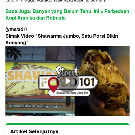
kafein, hingga karakteristik rasa kopi itu sendiri.
Baca Juga: Banyak yang Belum Tahu, Ini 5 Perbedaan
Kopi Arabika dan Robusta
(yms/adr)
Simak Video "
Shawarma Jumbo, Satu Porsi Bikin
Kenyang
"
Artikel Selanjutnya