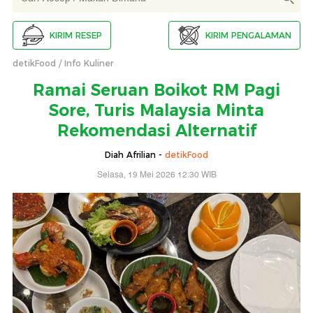
KIRIM RESEP
KIRIM PENGALAMAN
detikFood
Info Kuliner
Ramai Seruan Boikot RM Pagi
Sore, Turis Malaysia Minta
Rekomendasi Alternatif
Diah Afrilian -
detikFood
Selasa, 19 Mei 2026 12:30 WIB