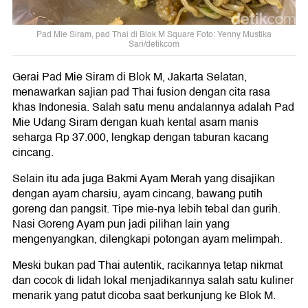
Pad Mie Siram, pad Thai di Blok M Square Foto: Yenny Mustika
Sari/detikcom
Gerai Pad Mie Siram di Blok M, Jakarta Selatan,
menawarkan sajian pad Thai fusion dengan cita rasa
khas Indonesia. Salah satu menu andalannya adalah Pad
Mie Udang Siram dengan kuah kental asam manis
seharga Rp 37.000, lengkap dengan taburan kacang
cincang.
Selain itu ada juga Bakmi Ayam Merah yang disajikan
dengan ayam charsiu, ayam cincang, bawang putih
goreng dan pangsit. Tipe mie-nya lebih tebal dan gurih.
Nasi Goreng Ayam pun jadi pilihan lain yang
mengenyangkan, dilengkapi potongan ayam melimpah.
Meski bukan pad Thai autentik, racikannya tetap nikmat
dan cocok di lidah lokal menjadikannya salah satu kuliner
menarik yang patut dicoba saat berkunjung ke Blok M.