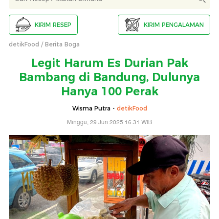
KIRIM RESEP
KIRIM PENGALAMAN
detikFood
Berita Boga
Legit Harum Es Durian Pak
Bambang di Bandung, Dulunya
Hanya 100 Perak
Wisma Putra -
detikFood
Minggu, 29 Jun 2025 16:31 WIB