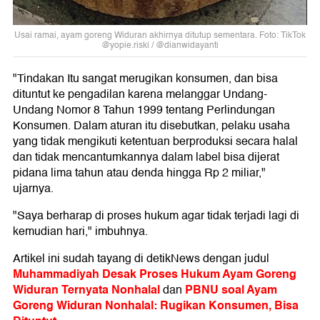
Usai ramai, ayam goreng Widuran akhirnya ditutup sementara. Foto: TikTok
@yopie.riski / @dianwidayanti
"Tindakan Itu sangat merugikan konsumen, dan bisa
dituntut ke pengadilan karena melanggar Undang-
Undang Nomor 8 Tahun 1999 tentang Perlindungan
Konsumen. Dalam aturan itu disebutkan, pelaku usaha
yang tidak mengikuti ketentuan berproduksi secara halal
dan tidak mencantumkannya dalam label bisa dijerat
pidana lima tahun atau denda hingga Rp 2 miliar,"
ujarnya.
"Saya berharap di proses hukum agar tidak terjadi lagi di
kemudian hari," imbuhnya.
Artikel ini sudah tayang di detikNews dengan judul
Muhammadiyah Desak Proses Hukum Ayam Goreng
Widuran Ternyata Nonhalal
PBNU soal Ayam
dan
Goreng Widuran Nonhalal: Rugikan Konsumen, Bisa