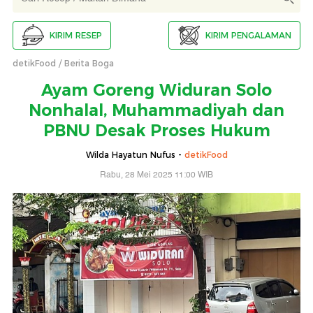
KIRIM RESEP
KIRIM PENGALAMAN
detikFood
Berita Boga
Ayam Goreng Widuran Solo
Nonhalal, Muhammadiyah dan
PBNU Desak Proses Hukum
Wilda Hayatun Nufus -
detikFood
Rabu, 28 Mei 2025 11:00 WIB