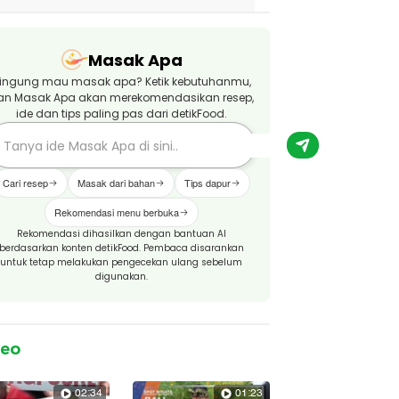
Masak Apa
ingung mau masak apa? Ketik kebutuhanmu,
an Masak Apa akan merekomendasikan resep,
ide dan tips paling pas dari detikFood.
Cari resep
Masak dari bahan
Tips dapur
Rekomendasi menu berbuka
Rekomendasi dihasilkan dengan bantuan AI
berdasarkan konten detikFood. Pembaca disarankan
untuk tetap melakukan pengecekan ulang sebelum
digunakan.
deo
02:34
01:23