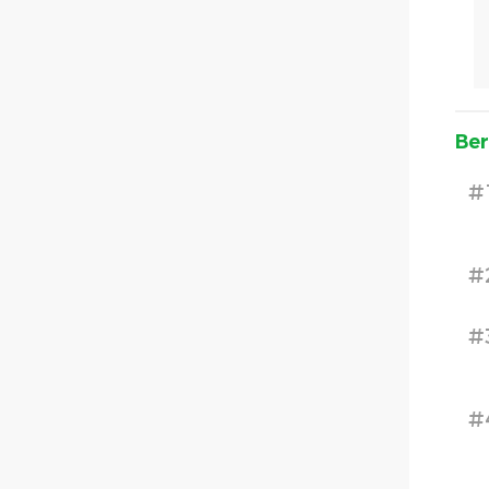
Ber
#
#
#
#