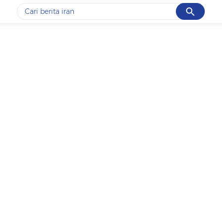
Cancel
Yang sedang ramai dicari
#1
data live draw sgp
#2
kebakaran
#3
prabowo
#4
iran
#5
gempa hari ini
Promoted
Terakhir yang dicari
Loading...