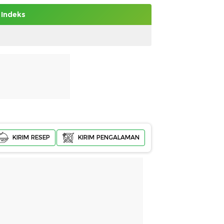
Indeks
KIRIM RESEP
KIRIM PENGALAMAN