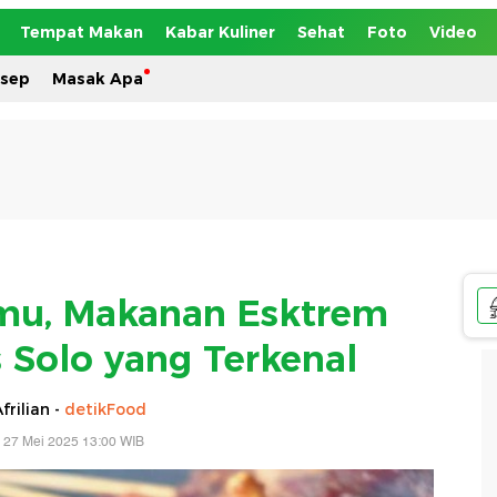
Tempat Makan
Kabar Kuliner
Sehat
Foto
Video
esep
Masak Apa
amu, Makanan Esktrem
 Solo yang Terkenal
frilian -
detikFood
 27 Mei 2025 13:00 WIB