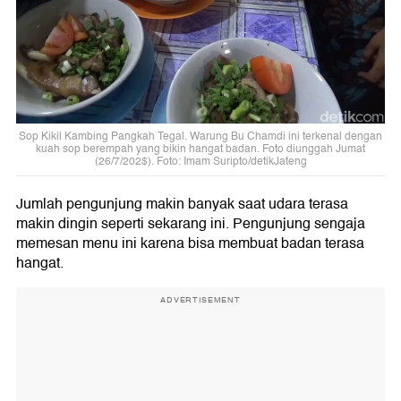
Sop Kikil Kambing Pangkah Tegal. Warung Bu Chamdi ini terkenal dengan
kuah sop berempah yang bikin hangat badan. Foto diunggah Jumat
(26/7/202$). Foto: Imam Suripto/detikJateng
Jumlah pengunjung makin banyak saat udara terasa
makin dingin seperti sekarang ini. Pengunjung sengaja
memesan menu ini karena bisa membuat badan terasa
hangat.
ADVERTISEMENT