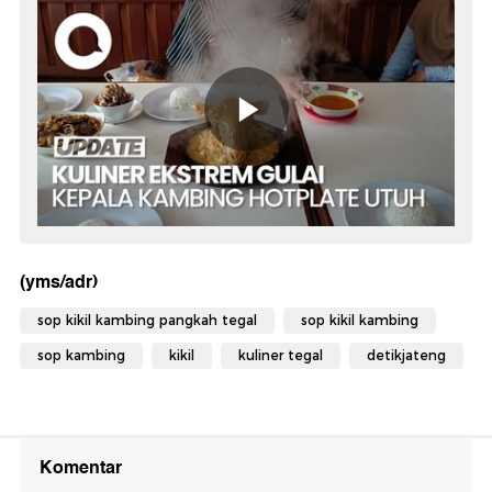
(yms/adr)
sop kikil kambing pangkah tegal
sop kikil kambing
sop kambing
kikil
kuliner tegal
detikjateng
Komentar