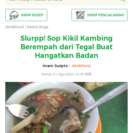
KIRIM RESEP
KIRIM PENGALAMAN
detikFood
Berita Boga
Slurpp! Sop Kikil Kambing
Berempah dari Tegal Buat
Hangatkan Badan
Imam Suripto -
detikFood
Kamis, 01 Agu 2024 13:30 WIB