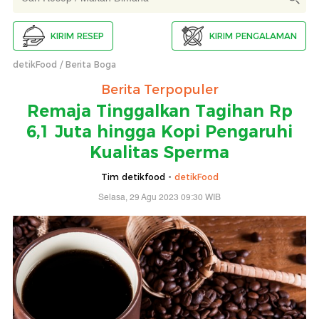
KIRIM RESEP
KIRIM PENGALAMAN
detikFood
Berita Boga
Berita Terpopuler
Remaja Tinggalkan Tagihan Rp
6,1 Juta hingga Kopi Pengaruhi
Kualitas Sperma
Tim detikfood -
detikFood
Selasa, 29 Agu 2023 09:30 WIB