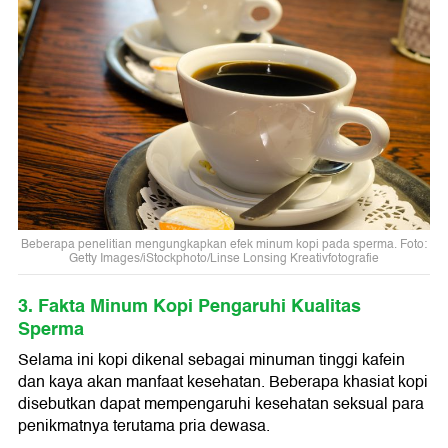
Beberapa penelitian mengungkapkan efek minum kopi pada sperma. Foto:
Getty Images/iStockphoto/Linse Lonsing Kreativfotografie
3. Fakta Minum Kopi Pengaruhi Kualitas
Sperma
Selama ini kopi dikenal sebagai minuman tinggi kafein
dan kaya akan manfaat kesehatan. Beberapa khasiat kopi
disebutkan dapat mempengaruhi kesehatan seksual para
penikmatnya terutama pria dewasa.