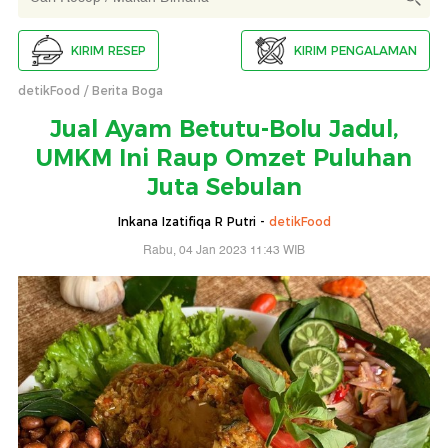
KIRIM RESEP
KIRIM PENGALAMAN
detikFood
Berita Boga
Jual Ayam Betutu-Bolu Jadul,
UMKM Ini Raup Omzet Puluhan
Juta Sebulan
Inkana Izatifiqa R Putri -
detikFood
Rabu, 04 Jan 2023 11:43 WIB