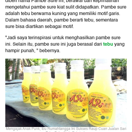
diberi nama Pambe Sure ini, berawal dari keprihatinan
mengetahui pambe sure kiat sulit didapatkan. Pambe sure
adalah tebu berwarna kuning yang memiliki motif garis.
Dalam bahasa daerah, pambe berarti tebu, sementara
sure bisa diartikan sebagai motif.
"Jadi saya terinspirasi untuk menghasilkan pambe sure
tebu
ini. Selain itu, pambe sure ini juga berasal dari
yang
hampir punah, " bebernya.
Mengajak Anak Punk, Ibu Rumahtangga Ini Sukses Raup Cuan Jualan Sari