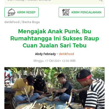
KIRIM RESEP
KIRIM PENGALAMAN
detikFood
Berita Boga
Mengajak Anak Punk, Ibu
Rumahtangga Ini Sukses Raup
Cuan Jualan Sari Tebu
Abdy Febriady -
detikFood
Minggu, 17 Okt 2021 12:30 WIB