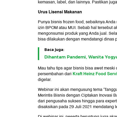
kemasan, label, dan lainnya. Pastikan jug
Urus Lisensi Makanan
Punya bisnis frozen food, sebaiknya Anda 
izin BPOM atau MUI. Sebab hal tersebut
mengonsumsi produk yang Anda jual. Selai
bisa dilakukan dengan mendatangi dinas p
Baca juga:
Dihantam Pandemi, Wanita Yogya
Mau tahu tips agar bisnis bisa awet mesk
Kraft Heinz Food Servi
persembahan dari
digelar.
Webinar ini akan mengusung tema 'Tangg
Merintis Bisnis dengan Ciptakan Inovasi 
dari pengusaha sukses hingga para expert d
disaksikan pada 29 Juli 2021 mendatang l
Di webinar ini, peserta beruntung juga ak