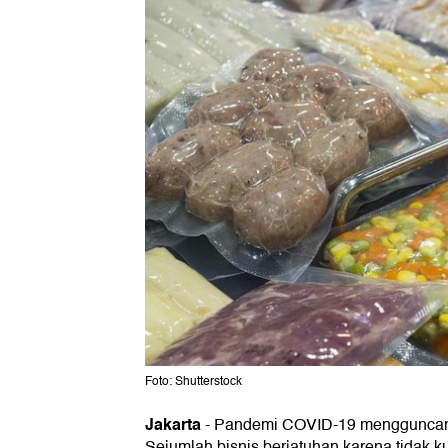
Foto: Shutterstock
Jakarta
-
Pandemi COVID-19 mengguncang 
Sejumlah bisnis berjatuhan karena tidak k