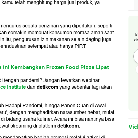
a kamu telah menghitung harga jual produk, ya.
mengurus segala perizinan yang diperlukan, seperti
 akan semakin membuat konsumen merasa aman saat
B
n itu, pengurusan izin makanan selain daging juga
d
erindustrian setempat atau hanya PIRT.
 ini Kembangkan Frozen Food Pizza Lipat
i di tengah pandemi? Jangan lewatkan webinar
ce Institute
detikcom
dan
yang sebentar lagi akan
uh Hadapi Pandemi, hingga Panen Cuan di Awal
Baru', dengan menghadirkan narasumber hebat, mulai
i bidang usaha kuliner. Acara ini bisa nantinya bisa
detikcom
ewat streaming di platform
.
Vi
an mendapatkan hadiah promosi melalui artikel di