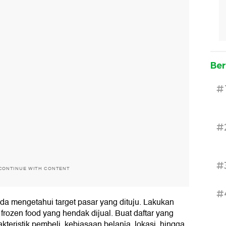
Ber
#
#
#
CONTINUE WITH CONTENT
#
da mengetahui target pasar yang dituju. Lakukan
 frozen food yang hendak dijual. Buat daftar yang
teristik pembeli, kebiasaan belanja, lokasi, hingga