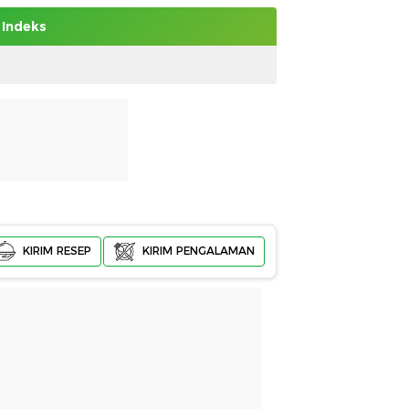
Indeks
KIRIM RESEP
KIRIM PENGALAMAN