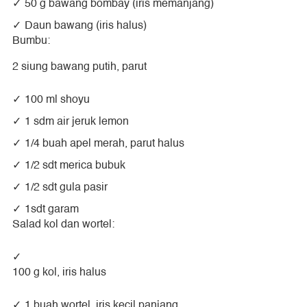
50 g bawang bombay (iris memanjang)
Daun bawang (iris halus)
Bumbu:
2 siung bawang putih, parut
100 ml shoyu
1 sdm air jeruk lemon
1/4 buah apel merah, parut halus
1/2 sdt merica bubuk
1/2 sdt gula pasir
1sdt garam
Salad kol dan wortel:
100 g kol, iris halus
1 buah wortel, iris kecil panjang