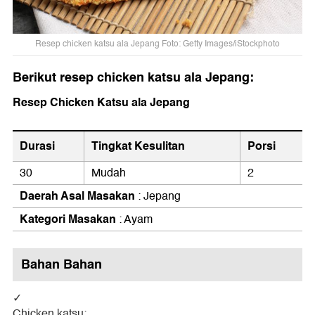
Resep chicken katsu ala Jepang Foto: Getty Images/iStockphoto
Berikut resep chicken katsu ala Jepang:
Resep Chicken Katsu ala Jepang
Durasi
Tingkat Kesulitan
Porsi
30
Mudah
2
Daerah Asal Masakan
: Jepang
Kategori Masakan
:
Ayam
Bahan Bahan
Chicken katsu: