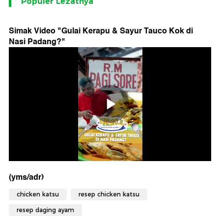
Populer Lezatnya
Simak Video "
Gulai Kerapu & Sayur Tauco Kok di
Nasi Padang?
"
(yms/adr)
chicken katsu
resep chicken katsu
resep daging ayam