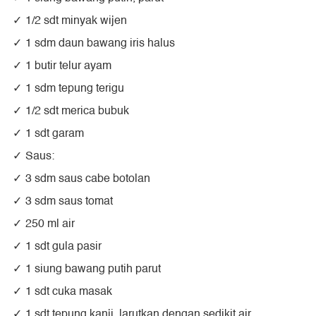
1/2 sdt minyak wijen
1 sdm daun bawang iris halus
1 butir telur ayam
1 sdm tepung terigu
1/2 sdt merica bubuk
1 sdt garam
Saus:
3 sdm saus cabe botolan
3 sdm saus tomat
250 ml air
1 sdt gula pasir
1 siung bawang putih parut
1 sdt cuka masak
1 sdt tepung kanji, larutkan dengan sedikit air