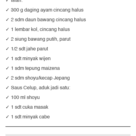
Isian:
300 g daging ayam cincang halus
2 sdm daun bawang cincang halus
1 lembar kol, cincang halus
2 siung bawang putih, parut
1/2 sdt jahe parut
1 sdt minyak wijen
1 sdm tepung maizena
2 sdm shoyu/kecap Jepang
Saus Celup, aduk jadi satu:
100 ml shoyu
1 sdt cuka masak
1 sdt minyak cabe