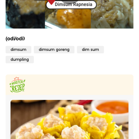
(odi/odi)
dimsum
dimsum goreng
dim sum
dumpling