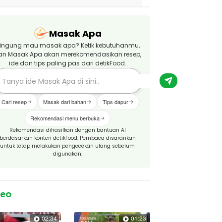
Masak Apa
ingung mau masak apa? Ketik kebutuhanmu,
an Masak Apa akan merekomendasikan resep,
ide dan tips paling pas dari detikFood.
Cari resep
Masak dari bahan
Tips dapur
Rekomendasi menu berbuka
Rekomendasi dihasilkan dengan bantuan AI
berdasarkan konten detikFood. Pembaca disarankan
untuk tetap melakukan pengecekan ulang sebelum
digunakan.
deo
02:34
01:23