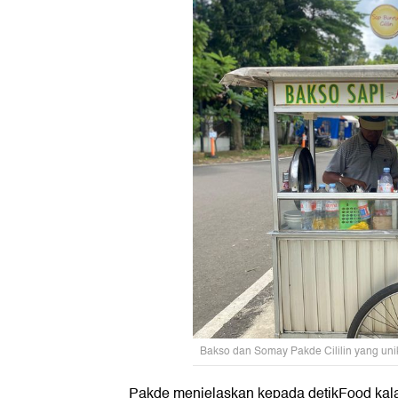
Bakso dan Somay Pakde Cililin yang unik
Pakde menjelaskan kepada detikFood ka