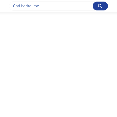
Cancel
Yang sedang ramai dicari
#1
motogp
#2
bromo
#3
moto3
#4
iran
#5
data live draw sgp
Promoted
Terakhir yang dicari
Loading...