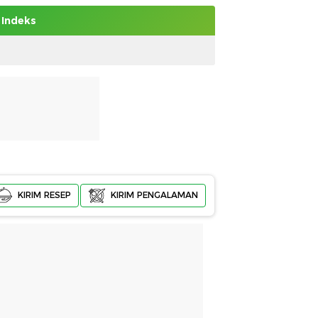
Indeks
KIRIM RESEP
KIRIM PENGALAMAN