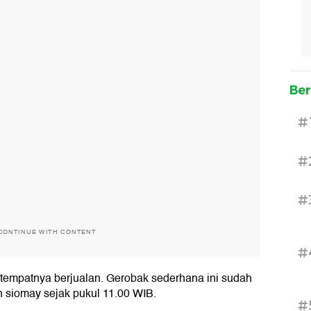
Ber
#
#
#
CONTINUE WITH CONTENT
#
n tempatnya berjualan. Gerobak sederhana ini sudah
 siomay sejak pukul 11.00 WIB.
#