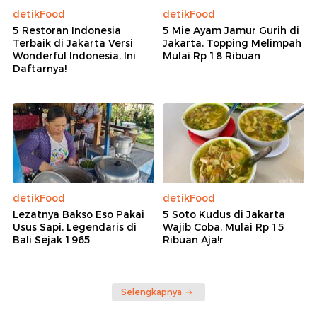
detikFood
detikFood
5 Restoran Indonesia
5 Mie Ayam Jamur Gurih di
Terbaik di Jakarta Versi
Jakarta, Topping Melimpah
Wonderful Indonesia, Ini
Mulai Rp 18 Ribuan
Daftarnya!
detikFood
detikFood
Lezatnya Bakso Eso Pakai
5 Soto Kudus di Jakarta
Usus Sapi, Legendaris di
Wajib Coba, Mulai Rp 15
Bali Sejak 1965
Ribuan Aja!r
Selengkapnya