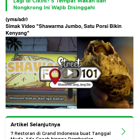
Lagi di Cikini? 5 Tempat Makan dan
Nongkrong Ini Wajib Disinggahi
(yms/adr)
Simak Video "
Shawarma Jumbo, Satu Porsi Bikin
Kenyang
"
Artikel Selanjutnya
7 Restoran di Grand Indonesia buat Tanggal