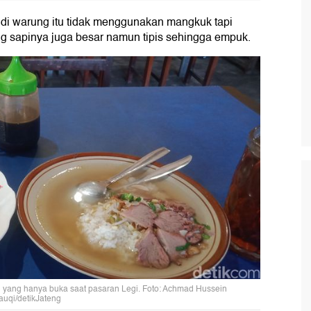
 di warung itu tidak menggunakan mangkuk tapi
ng sapinya juga besar namun tipis sehingga empuk.
en yang hanya buka saat pasaran Legi. Foto: Achmad Hussein
auqi/detikJateng