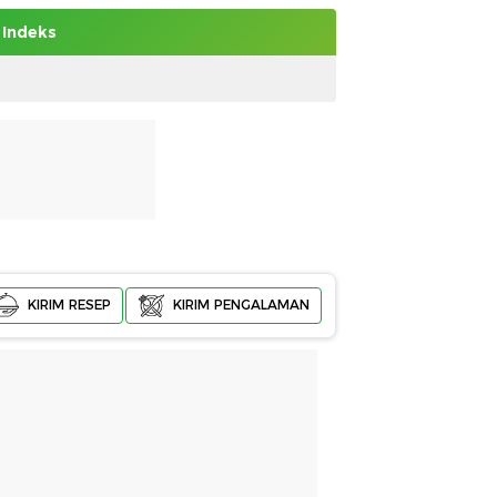
Indeks
KIRIM RESEP
KIRIM PENGALAMAN