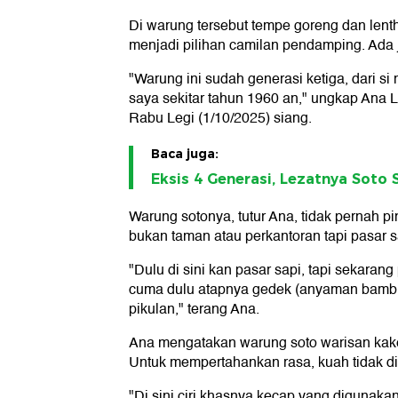
Di warung tersebut tempe goreng dan lenth
menjadi pilihan camilan pendamping. Ada
"Warung ini sudah generasi ketiga, dari si
saya sekitar tahun 1960 an," ungkap Ana L
Rabu Legi (1/10/2025) siang.
Baca juga:
Eksis 4 Generasi, Lezatnya Soto
Warung sotonya, tutur Ana, tidak pernah pi
bukan taman atau perkantoran tapi pasar s
"Dulu di sini kan pasar sapi, tapi sekaran
cuma dulu atapnya gedek (anyaman bambu)
pikulan," terang Ana.
Ana mengatakan warung soto warisan kake
Untuk mempertahankan rasa, kuah tidak d
"Di sini ciri khasnya kecap yang digunaka