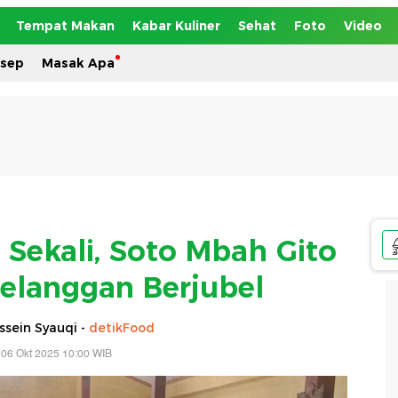
Tempat Makan
Kabar Kuliner
Sehat
Foto
Video
esep
Masak Apa
 Sekali, Soto Mbah Gito
Pelanggan Berjubel
sein Syauqi -
detikFood
 06 Okt 2025 10:00 WIB