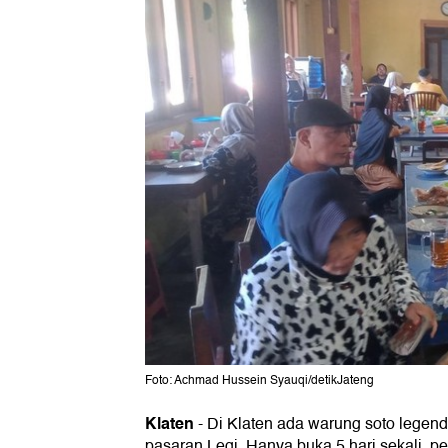
Foto: Achmad Hussein Syauqi/detikJateng
Klaten
-
Di Klaten ada warung soto legend
pasaran Legi. Hanya buka 5 hari sekali, p