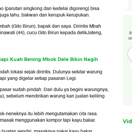
o (parutan singkong dan kedelai digoreng) bisa
 juga tahu, bakwan dan kerupuk-kerupukan.
 mbah (Gito Birun), bapak dan saya. Dirintis Mbah
inawati (44), cucu Gito Birun kepada detikJateng,
B
d
 Sapi Kuah Bening Mbok Dele Bikin Nagih
ndah lokasi sejak dirintis. Dulunya sekitar warung
api yang digelar setiap pasaran Legi.
g pasar sudah pindah. Dari dulu ya begini warungnya,
, sebelum mendirikan warung kan jualan keliling
k-neneknya itu lebih mengutamakan cita rasa.
imasak menggunakan kompor tapi kayu bakar.
Vi
n buatan sendiri, masaknya pakai kayu bakar.