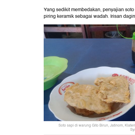
Yang sedikit membedakan, penyajian soto
piring keramik sebagai wadah. Irisan dagi
Soto sapi di warung Gito Birun, Jatinom, Klat
Sy