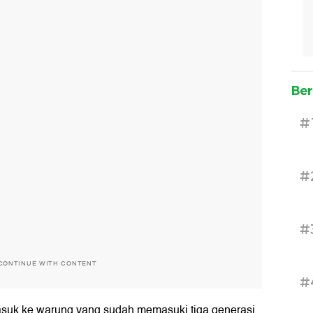
Ber
#
#
#
CONTINUE WITH CONTENT
#
 masuk ke warung yang sudah memasuki tiga generasi