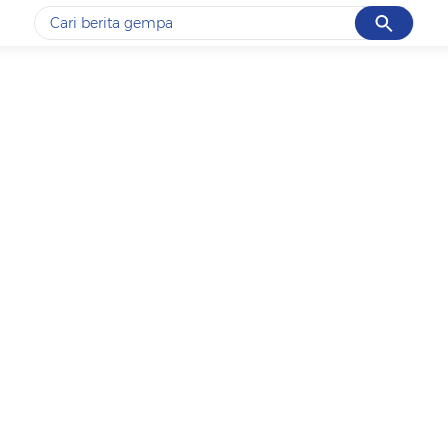
Cancel
Yang sedang ramai dicari
#1
gempa hari ini
#2
gempa
#3
prabowo
#4
iran
#5
demo
Promoted
Terakhir yang dicari
Loading...