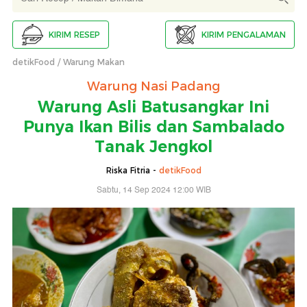
KIRIM RESEP
KIRIM PENGALAMAN
detikFood
Warung Makan
Warung Nasi Padang
Warung Asli Batusangkar Ini
Punya Ikan Bilis dan Sambalado
Tanak Jengkol
Riska Fitria -
detikFood
Sabtu, 14 Sep 2024 12:00 WIB