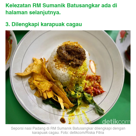
Kelezatan RM Sumanik Batusangkar ada di
halaman selanjutnya.
3. Dilengkapi karapuak cagau
Seporsi nasi Padang di RM Sumanik Batusangkar dilengkapi dengan
karapuak cagau. Foto: detikcom/Riska Fitria