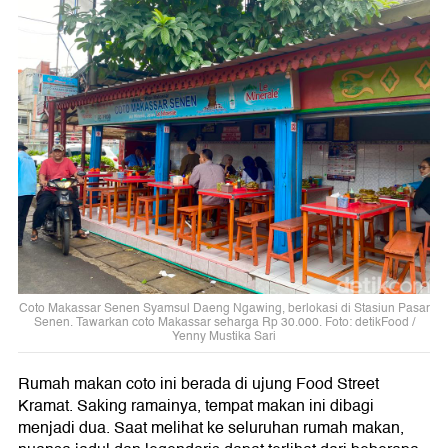
Coto Makassar Senen Syamsul Daeng Ngawing, berlokasi di Stasiun Pasar
Senen. Tawarkan coto Makassar seharga Rp 30.000. Foto: detikFood /
Yenny Mustika Sari
Rumah makan coto ini berada di ujung Food Street
Kramat. Saking ramainya, tempat makan ini dibagi
menjadi dua. Saat melihat ke seluruhan rumah makan,