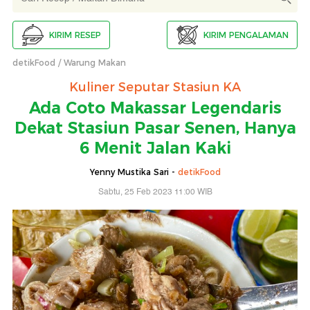
KIRIM RESEP
KIRIM PENGALAMAN
detikFood
Warung Makan
Kuliner Seputar Stasiun KA
Ada Coto Makassar Legendaris
Dekat Stasiun Pasar Senen, Hanya
6 Menit Jalan Kaki
Yenny Mustika Sari -
detikFood
Sabtu, 25 Feb 2023 11:00 WIB