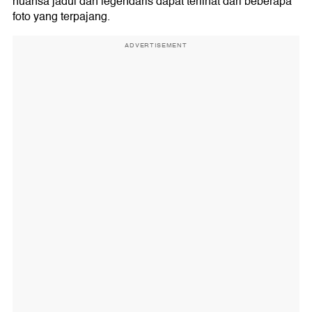
nuansa jadul dan legendaris dapat terlihat dari beberapa
foto yang terpajang.
ADVERTISEMENT