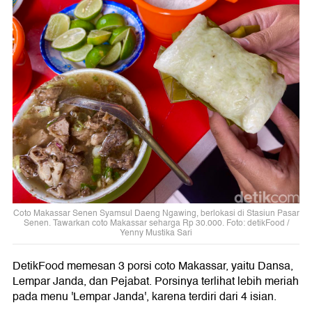
Coto Makassar Senen Syamsul Daeng Ngawing, berlokasi di Stasiun Pasar
Senen. Tawarkan coto Makassar seharga Rp 30.000. Foto: detikFood /
Yenny Mustika Sari
DetikFood memesan 3 porsi coto Makassar, yaitu Dansa,
Lempar Janda, dan Pejabat. Porsinya terlihat lebih meriah
pada menu 'Lempar Janda', karena terdiri dari 4 isian.