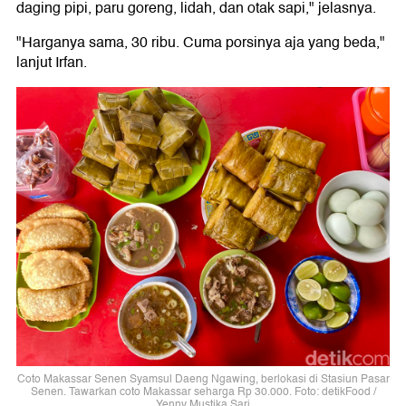
daging pipi, paru goreng, lidah, dan otak sapi," jelasnya.
"Harganya sama, 30 ribu. Cuma porsinya aja yang beda,"
lanjut Irfan.
Coto Makassar Senen Syamsul Daeng Ngawing, berlokasi di Stasiun Pasar
Senen. Tawarkan coto Makassar seharga Rp 30.000. Foto: detikFood /
Yenny Mustika Sari