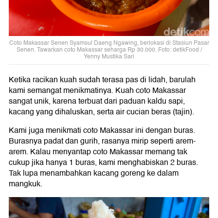
Coto Makassar Senen Syamsul Daeng Ngawing, berlokasi di Stasiun Pasar
Senen. Tawarkan coto Makassar seharga Rp 30.000. Foto: detikFood /
Yenny Mustika Sari
Ketika racikan kuah sudah terasa pas di lidah, barulah
kami semangat menikmatinya. Kuah coto Makassar
sangat unik, karena terbuat dari paduan kaldu sapi,
kacang yang dihaluskan, serta air cucian beras (tajin).
Kami juga menikmati coto Makassar ini dengan buras.
Burasnya padat dan gurih, rasanya mirip seperti arem-
arem. Kalau menyantap coto Makassar memang tak
cukup jika hanya 1 buras, kami menghabiskan 2 buras.
Tak lupa menambahkan kacang goreng ke dalam
mangkuk.