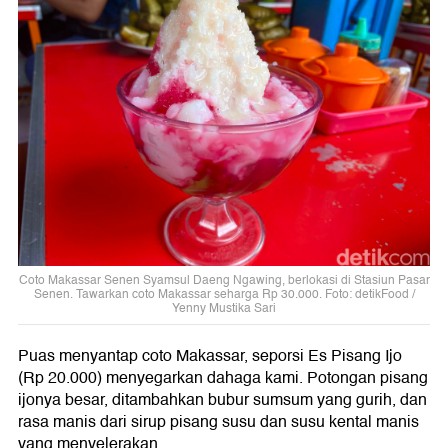
Coto Makassar Senen Syamsul Daeng Ngawing, berlokasi di Stasiun Pasar
Senen. Tawarkan coto Makassar seharga Rp 30.000. Foto: detikFood /
Yenny Mustika Sari
Puas menyantap coto Makassar, seporsi Es Pisang Ijo
(Rp 20.000) menyegarkan dahaga kami. Potongan pisang
ijonya besar, ditambahkan bubur sumsum yang gurih, dan
rasa manis dari sirup pisang susu dan susu kental manis
yang menyelerakan.