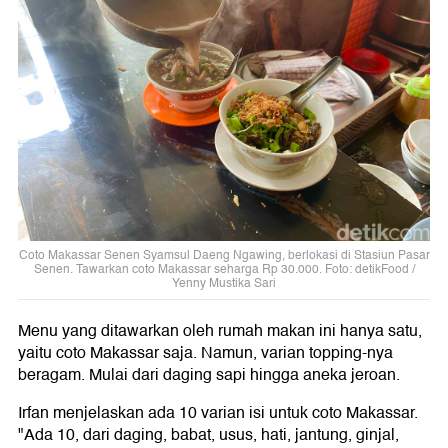
Coto Makassar Senen Syamsul Daeng Ngawing, berlokasi di Stasiun Pasar
Senen. Tawarkan coto Makassar seharga Rp 30.000. Foto: detikFood /
Yenny Mustika Sari
Menu yang ditawarkan oleh rumah makan ini hanya satu,
yaitu coto Makassar saja. Namun, varian topping-nya
beragam. Mulai dari daging sapi hingga aneka jeroan.
Irfan menjelaskan ada 10 varian isi untuk coto Makassar.
"Ada 10, dari daging, babat, usus, hati, jantung, ginjal,