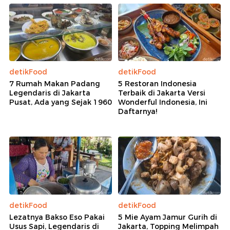
detikFood
detikFood
7 Rumah Makan Padang
5 Restoran Indonesia
Legendaris di Jakarta
Terbaik di Jakarta Versi
Pusat, Ada yang Sejak 1960
Wonderful Indonesia, Ini
Daftarnya!
detikFood
detikFood
Lezatnya Bakso Eso Pakai
5 Mie Ayam Jamur Gurih di
Usus Sapi, Legendaris di
Jakarta, Topping Melimpah