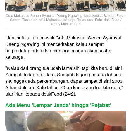
Coto Makassar Senen Syamsul Daeng Ngawing, berlokasi di Stasiun Pasar
Senen. Tawarkan coto Makassar seharga Rp 30.000. Foto: detikFood /
Yenny Mustika Sari
Irfan, selaku juru masak Coto Makassar Senen Syamsul
Daeng Ngawing ini menceritakan kalau sempat
berpindah-pindah dan memang meneruskan usaha
keluarga.
"Kalau dari orang tua udah lama sih, tapi kita baru di sini.
Sempat di daerah Utara. Sempat dagang berapa tahun di
situ nggak ada perkembangan, dapat tempat di sini 2003.
Alhamdulillah. Kalo tahun 70-an kan orang tua kita dulu,"
ujar Irfan kepada detikFood (24/2).
Ada Menu 'Lempar Janda' hingga 'Pejabat'