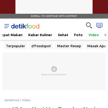
SCROLL TO CONTINUE WITH CONTENT
empat Makan
Kabar Kuliner
Sehat
Foto
Video
I
Terpopuler
d'Foodspot
Master Resep
Masak Apa
detikFood
Video