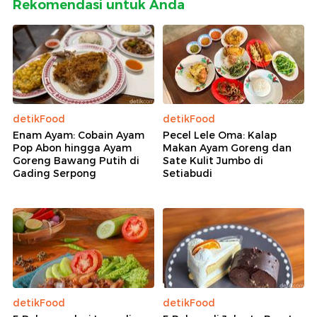
Rekomendasi untuk Anda
detikFood
detikFood
Enam Ayam: Cobain Ayam
Pecel Lele Oma: Kalap
Pop Abon hingga Ayam
Makan Ayam Goreng dan
Goreng Bawang Putih di
Sate Kulit Jumbo di
Gading Serpong
Setiabudi
detikFood
detikFood