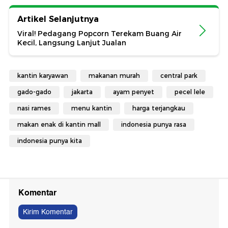
Artikel Selanjutnya
Viral! Pedagang Popcorn Terekam Buang Air
Kecil, Langsung Lanjut Jualan
kantin karyawan
makanan murah
central park
gado-gado
jakarta
ayam penyet
pecel lele
nasi rames
menu kantin
harga terjangkau
makan enak di kantin mall
indonesia punya rasa
indonesia punya kita
Komentar
Kirim Komentar