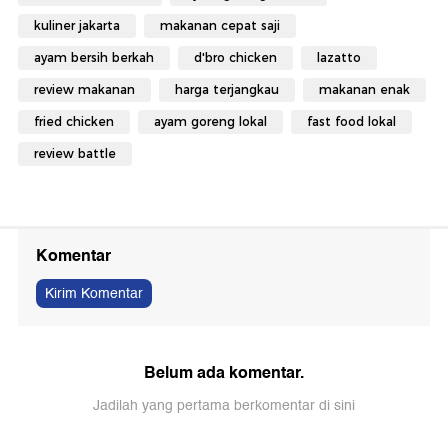
kuliner jakarta
makanan cepat saji
ayam bersih berkah
d'bro chicken
lazatto
review makanan
harga terjangkau
makanan enak
fried chicken
ayam goreng lokal
fast food lokal
review battle
Komentar
Kirim Komentar
Belum ada komentar.
Jadilah yang pertama berkomentar di sini