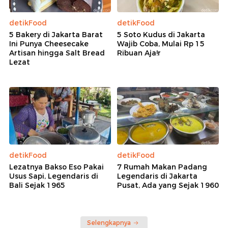
detikFood
detikFood
5 Bakery di Jakarta Barat
5 Soto Kudus di Jakarta
Ini Punya Cheesecake
Wajib Coba, Mulai Rp 15
Artisan hingga Salt Bread
Ribuan Aja!r
Lezat
detikFood
detikFood
Lezatnya Bakso Eso Pakai
7 Rumah Makan Padang
Usus Sapi, Legendaris di
Legendaris di Jakarta
Bali Sejak 1965
Pusat, Ada yang Sejak 1960
Selengkapnya