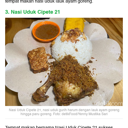
tempat makan nasi uduk lauk ayam goreng.
3. Nasi Uduk Cipete 21
Nasi Uduk Cipete 21, nasi uduk gurih harum dengan lauk ayam goreng
hingga paru goreng. Foto: detikFood/Yenny Mustika Sari
Tempat makan bernama Nasi Uduk Cipete 21 sukses