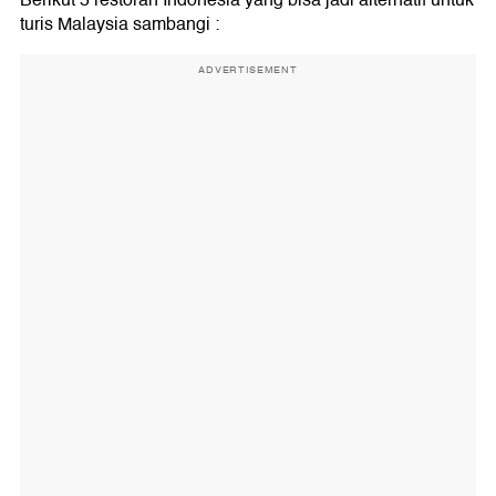
Berikut 5 restoran Indonesia yang bisa jadi alternatif untuk
turis Malaysia sambangi :
ADVERTISEMENT