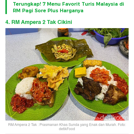
Terungkap! 7 Menu Favorit Turis Malaysia di
RM Pagi Sore Plus Harganya
4. RM Ampera 2 Tak Cikini
RM Ampera 2 Tak : Prasmanan Khas Sunda yang Enak dan Murah. Foto:
detikFood