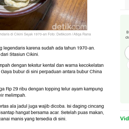
B
ris di Cikini Sejak 1970-an Foto: Detikcom / Atiqa Rana
d
g legendaris karena sudah ada tahun 1970-an.
dari Stasiun Cikini.
mpah dengan tekstur kental dan warna kecokelatan
 Gaya bubur di sini perpaduan antara bubur China
rga Rp 29 ribu dengan topping telur ayam kampung
wir melimpah.
tas ala jadul juga wajib dicoba. Isi daging cincang
disantap hangat bersama acar. Setelah puas makan,
canai manis yang tersedia di sini.
Vi