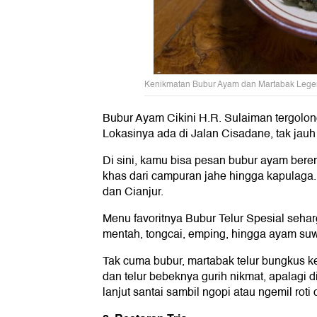
Kenikmatan Bubur Ayam dan Martabak Legenda
Bubur Ayam Cikini H.R. Sulaiman tergolon
Lokasinya ada di Jalan Cisadane, tak jauh 
Di sini, kamu bisa pesan bubur ayam bere
khas dari campuran jahe hingga kapulaga.
dan Cianjur.
Menu favoritnya Bubur Telur Spesial seha
mentah, tongcai, emping, hingga ayam su
Tak cuma bubur, martabak telur bungkus ker
dan telur bebeknya gurih nikmat, apalagi 
lanjut santai sambil ngopi atau ngemil roti 