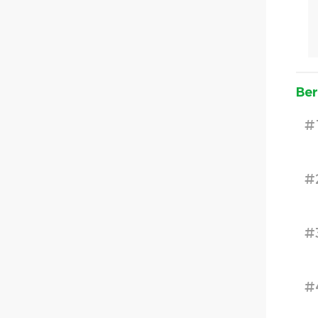
Ber
#
#
#
#