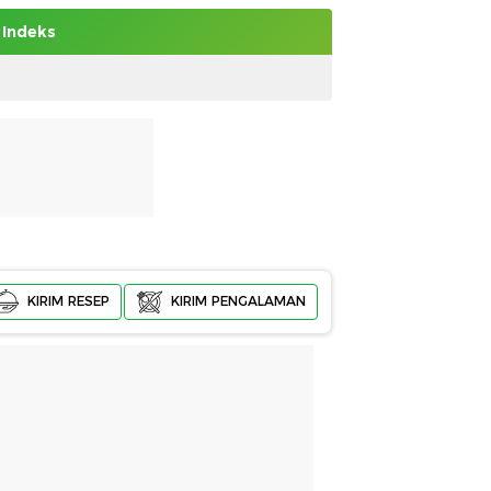
Indeks
KIRIM RESEP
KIRIM PENGALAMAN