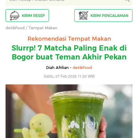
KIRIM RESEP
KIRIM PENGALAMAN
detikFood
Tempat Makan
Rekomendasi Tempat Makan
Slurrp! 7 Matcha Paling Enak di
Bogor buat Teman Akhir Pekan
Diah Afrilian -
detikFood
Sabtu, 07 Feb 2026 11:00 WIB