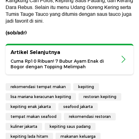
Kangkung Cah Polos, Kepiting Saus Padang, dan Kerang
Dara Rebus. Selain itu menu Udang Goreng Kering serta
Tumis Tauge Tauco yang ditumis dengan saus tauco juga
jadi favorit di sini.
(sob/adr)
Artikel Selanjutnya
Cuma Rp10 Ribuan! 7 Bubur Ayam Enak di
Bogor dengan Topping Melimpah
rekomendasi tempat makan
kepiting
lisa mariana keracunan kepiting
restoran kepiting
kepiting enak jakarta
seafood jakarta
tempat makan seafood
rekomendasi restoran
kuliner jakarta
kepiting saus padang
kepiting lada hitam
makanan keluarga