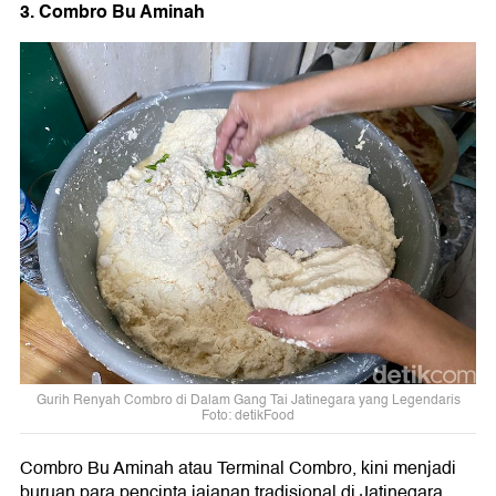
3. Combro Bu Aminah
Gurih Renyah Combro di Dalam Gang Tai Jatinegara yang Legendaris
Foto: detikFood
Combro Bu Aminah atau Terminal Combro, kini menjadi
buruan para pencinta jajanan tradisional di Jatinegara.