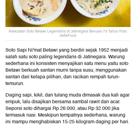
Kelezatan Soto Betawi Legendaris di Jatinegara Berusia 73 Tahun Foto:
detikFood
Soto Sapi Ni'mat Betawi yang berdiri sejak 1952 menjadi
salah satu soto paling legendaris di Jatinegara. Warung
sederhana ini konsisten menyajikan satu menu yaitu soto
Betawi berkuah santan murni tanpa susu, menggunakan
santan dari kelapa pilihan, dan racikan rempah turun-
temurun.
Daging sapi, kikil, dan tulang muda dimasak dua kali agar
empuk, lalu disajikan bersama sambal rawit dan acar.
Seporsi soto dihargai Rp 26.000, atau Rp 32.000 jika
termasuk nasi. Meskipun tempatnya sederhana, warung
ini mampu menghabiskan 15-25 kilogram daging per hari.