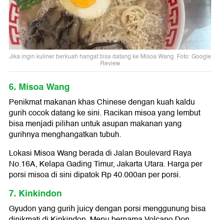
Jika ingin kuliner berkuah hangat bisa datang ke Misoa Wang. Foto: Google
Review
6. Misoa Wang
Penikmat makanan khas Chinese dengan kuah kaldu
gurih cocok datang ke sini. Racikan misoa yang lembut
bisa menjadi pilihan untuk asupan makanan yang
gurihnya menghangatkan tubuh.
Lokasi Misoa Wang berada di Jalan Boulevard Raya
No.16A, Kelapa Gading Timur, Jakarta Utara. Harga per
porsi misoa di sini dipatok Rp 40.000an per porsi.
7. Kinkindon
Gyudon yang gurih juicy dengan porsi menggunung bisa
dinikmati di Kinkindon. Menu bernama Volcano Don