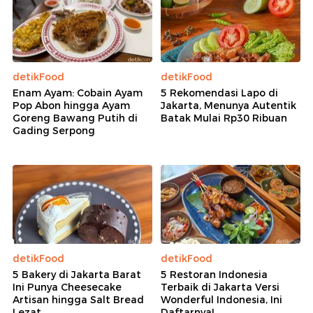
detikFood
detikFood
Enam Ayam: Cobain Ayam
5 Rekomendasi Lapo di
Pop Abon hingga Ayam
Jakarta, Menunya Autentik
Goreng Bawang Putih di
Batak Mulai Rp30 Ribuan
Gading Serpong
detikFood
detikFood
5 Bakery di Jakarta Barat
5 Restoran Indonesia
Ini Punya Cheesecake
Terbaik di Jakarta Versi
Artisan hingga Salt Bread
Wonderful Indonesia, Ini
Lezat
Daftarnya!