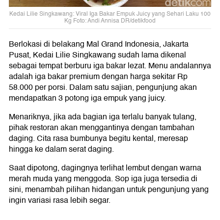
Kedai Lilie Singkawang: Viral Iga Bakar Empuk Juicy yang Sehari Laku 100
Kg Foto: Andi Annisa DR/detikfood
Berlokasi di belakang Mal Grand Indonesia, Jakarta
Pusat, Kedai Lilie Singkawang sudah lama dikenal
sebagai tempat berburu iga bakar lezat. Menu andalannya
adalah iga bakar premium dengan harga sekitar Rp
58.000 per porsi. Dalam satu sajian, pengunjung akan
mendapatkan 3 potong iga empuk yang juicy.
Menariknya, jika ada bagian iga terlalu banyak tulang,
pihak restoran akan menggantinya dengan tambahan
daging. Cita rasa bumbunya begitu kental, meresap
hingga ke dalam serat daging.
Saat dipotong, dagingnya terlihat lembut dengan warna
merah muda yang menggoda. Sop iga juga tersedia di
sini, menambah pilihan hidangan untuk pengunjung yang
ingin variasi rasa lebih segar.