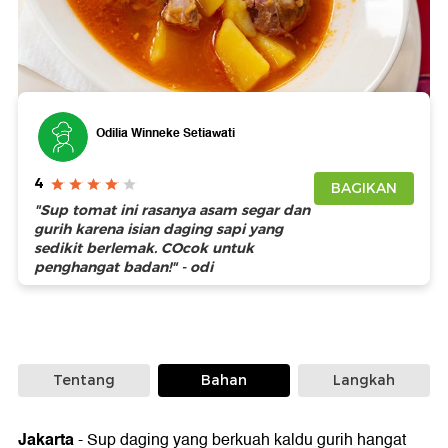
Foto: Getty Images
Odilia Winneke Setiawati
4
BAGIKAN
"Sup tomat ini rasanya asam segar dan
gurih karena isian daging sapi yang
sedikit berlemak. COcok untuk
penghangat badan!" - odi
Tentang
Bahan
Langkah
Jakarta
-
Sup daging yang berkuah kaldu gurih hangat