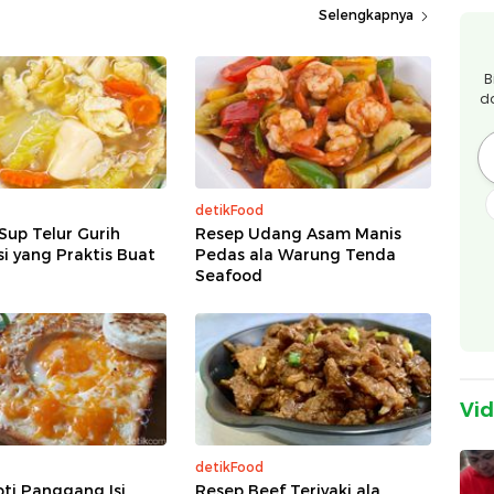
Selengkapnya
B
d
detikFood
Sup Telur Gurih
Resep Udang Asam Manis
si yang Praktis Buat
Pedas ala Warung Tenda
Seafood
Vi
detikFood
ti Panggang Isi
Resep Beef Teriyaki ala