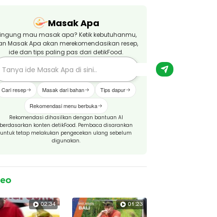
Masak Apa
ingung mau masak apa? Ketik kebutuhanmu,
an Masak Apa akan merekomendasikan resep,
ide dan tips paling pas dari detikFood.
Cari resep
Masak dari bahan
Tips dapur
Rekomendasi menu berbuka
Rekomendasi dihasilkan dengan bantuan AI
berdasarkan konten detikFood. Pembaca disarankan
untuk tetap melakukan pengecekan ulang sebelum
digunakan.
deo
02:34
01:23