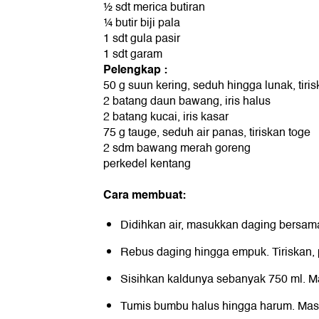
½ sdt merica butiran
¼ butir biji pala
1 sdt gula pasir
1 sdt garam
Pelengkap :
50 g suun kering, seduh hingga lunak, tiri
2 batang daun bawang, iris halus
2 batang kucai, iris kasar
75 g tauge, seduh air panas, tiriskan toge
2 sdm bawang merah goreng
perkedel kentang
Cara membuat:
Didihkan air, masukkan daging bersama
Rebus daging hingga empuk. Tiriskan, 
Sisihkan kaldunya sebanyak 750 ml. M
Tumis bumbu halus hingga harum. Mas