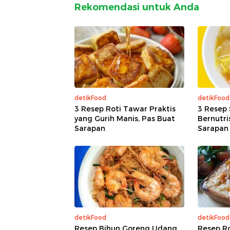
Rekomendasi untuk Anda
detikFood
detikFood
3 Resep Roti Tawar Praktis
3 Resep 
yang Gurih Manis, Pas Buat
Bernutri
Sarapan
Sarapan
detikFood
detikFood
Resep Bihun Goreng Udang
Resep Ro