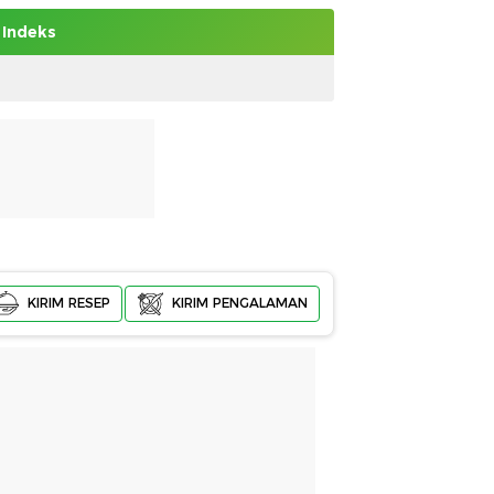
Indeks
KIRIM RESEP
KIRIM PENGALAMAN