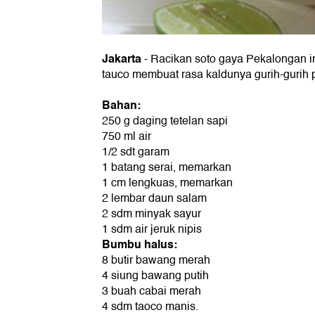
Jakarta
- Racikan soto gaya Pekalongan in
tauco membuat rasa kaldunya gurih-gurih 
Bahan:
250 g daging tetelan sapi
750 ml air
1/2 sdt garam
1 batang serai, memarkan
1 cm lengkuas, memarkan
2 lembar daun salam
2 sdm minyak sayur
1 sdm air jeruk nipis
Bumbu halus:
8 butir bawang merah
4 siung bawang putih
3 buah cabai merah
4 sdm taoco manis.