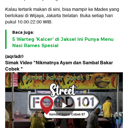
Kalau tertarik makan di sini, bisa mampir ke Mades yang
berlokasi di Wijaya, Jakarta Selatan. Buka setiap hari
pukul 10.00-22.00 WIB.
Baca juga:
5 Warteg 'Kalcer' di Jaksel Ini Punya Menu
Nasi Rames Spesial
(aqr/adr)
Simak Video "
Nikmatnya Ayam dan Sambal Bakar
Cobek
"