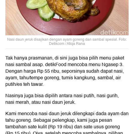
Nasi daun jeruk disajikan dengan ayam goreng dan sambal spesial. Foto:
Detikcom / Atiqa Rana
Tak hanya prasmanan, di sini juga bisa pilih menu paket
nasi sambal asap. detikFood mencoba menu Ngasep 3.
Dengan harga Rp 55 ribu, seporsinya sudah dapat nasi,
ayam, tahu/tempe goreng, tumis kangkung, sambal, air
putih/es teh tawar.
Nasinya juga bisa dipilih antara nasi putih, nasi gurih,
nasi merah, atau nasi daun jeruk.
Kami mencoba nasi daun jeruk dilengkapi dada ayam dan
tahu goreng. Sebagai pelengkap, kami juga pesan
tambahan sate kulit (Rp 19 ribu) dan sate usus goreng
(Rp 15 ribu). Oiya, setelah mencoba sambalnya, pilihan