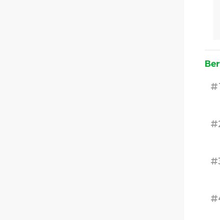
Ber
#
#
#
#