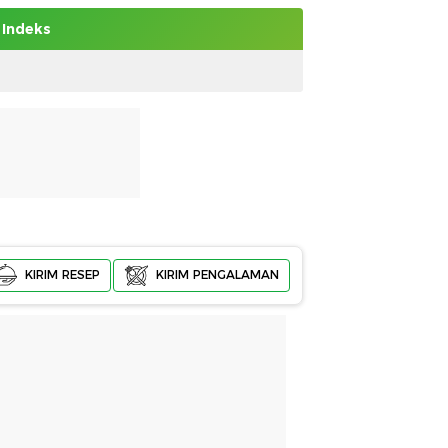
Indeks
KIRIM RESEP
KIRIM PENGALAMAN