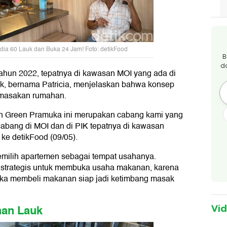
dia 60 Lauk dan Buka 24 Jam! Foto: detikFood
B
d
tahun 2022, tepatnya di kawasan MOI yang ada di
ik, bernama Patricia, menjelaskan bahwa konsep
masakan rumahan.
n Green Pramuka ini merupakan cabang kami yang
a cabang di MOI dan di PIK tepatnya di kawasan
 ke detikFood (09/05).
emilih apartemen sebagai tempat usahanya.
strategis untuk membuka usaha makanan, karena
uka membeli makanan siap jadi ketimbang masak
han Lauk
Vi