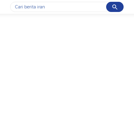
Cancel
Yang sedang ramai dicari
#1
data live draw sgp
#2
piala presiden 2026
#3
prabowo
#4
iran
#5
gempa hari ini
Promoted
Terakhir yang dicari
Loading...