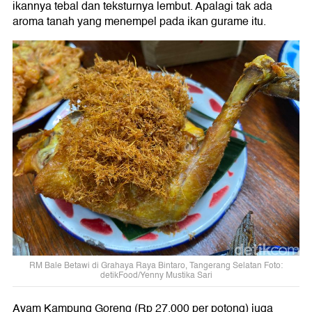
ikannya tebal dan teksturnya lembut. Apalagi tak ada
aroma tanah yang menempel pada ikan gurame itu.
RM Bale Betawi di Grahaya Raya Bintaro, Tangerang Selatan Foto:
detikFood/Yenny Mustika Sari
Ayam Kampung Goreng (Rp 27.000 per potong) juga