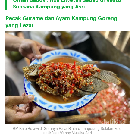
Omah Badok : Ada Liwetan Sedap di Resto
Suasana Kampung yang Asri
Pecak Gurame dan Ayam Kampung Goreng
yang Lezat
RM Bale Betawi di Grahaya Raya Bintaro, Tangerang Selatan Foto:
detikFood/Yenny Mustika Sari