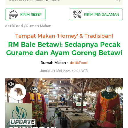
KIRIM RESEP
KIRIM PENGALAMAN
detikFood
Rumah Makan
Tempat Makan 'Homey' & Tradisioanl
RM Bale Betawi: Sedapnya Pecak
Gurame dan Ayam Goreng Betawi
Rumah Makan -
detikFood
Jumat, 31 Mei 2024 12:03 WIB