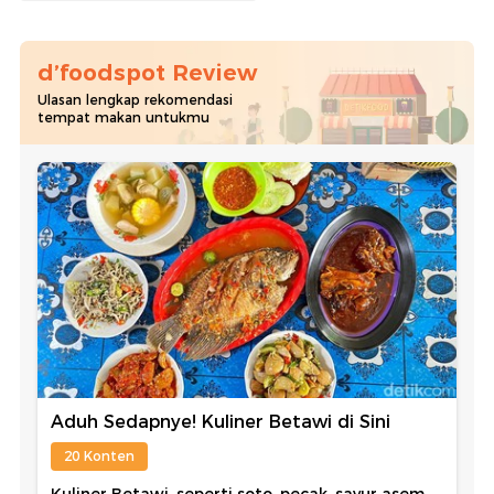
d’foodspot Review
Ulasan lengkap rekomendasi
tempat makan untukmu
Aduh Sedapnye! Kuliner Betawi di Sini
20 Konten
Kuliner Betawi, seperti soto, pecak, sayur asem,