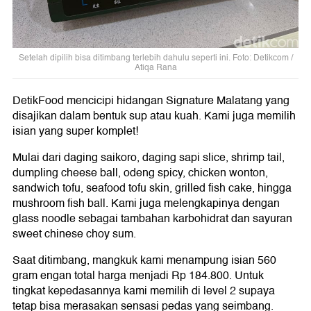
Setelah dipilih bisa ditimbang terlebih dahulu seperti ini. Foto: Detikcom /
Atiqa Rana
DetikFood mencicipi hidangan Signature Malatang yang
disajikan dalam bentuk sup atau kuah. Kami juga memilih
isian yang super komplet!
Mulai dari daging saikoro, daging sapi slice, shrimp tail,
dumpling cheese ball, odeng spicy, chicken wonton,
sandwich tofu, seafood tofu skin, grilled fish cake, hingga
mushroom fish ball. Kami juga melengkapinya dengan
glass noodle sebagai tambahan karbohidrat dan sayuran
sweet chinese choy sum.
Saat ditimbang, mangkuk kami menampung isian 560
gram engan total harga menjadi Rp 184.800. Untuk
tingkat kepedasannya kami memilih di level 2 supaya
tetap bisa merasakan sensasi pedas yang seimbang.