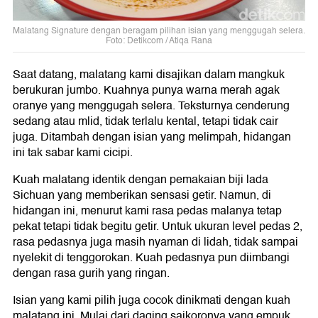
Malatang Signature dengan beragam pilihan isian yang menggugah selera.
Foto: Detikcom / Atiqa Rana
Saat datang, malatang kami disajikan dalam mangkuk
berukuran jumbo. Kuahnya punya warna merah agak
oranye yang menggugah selera. Teksturnya cenderung
sedang atau mlid, tidak terlalu kental, tetapi tidak cair
juga. Ditambah dengan isian yang melimpah, hidangan
ini tak sabar kami cicipi.
Kuah malatang identik dengan pemakaian biji lada
Sichuan yang memberikan sensasi getir. Namun, di
hidangan ini, menurut kami rasa pedas malanya tetap
pekat tetapi tidak begitu getir. Untuk ukuran level pedas 2,
rasa pedasnya juga masih nyaman di lidah, tidak sampai
nyelekit di tenggorokan. Kuah pedasnya pun diimbangi
dengan rasa gurih yang ringan.
Isian yang kami pilih juga cocok dinikmati dengan kuah
malatang ini. Mulai dari daging saikoronya yang empuk,