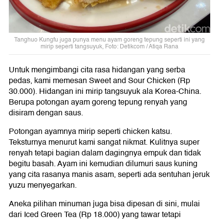
Tanghuo Kungfu juga punya menu ayam goreng tepung seperti ini yang
mirip seperti tangsuyuk, Foto: Detikcom / Atiqa Rana
Untuk mengimbangi cita rasa hidangan yang serba
pedas, kami memesan Sweet and Sour Chicken (Rp
30.000). Hidangan ini mirip tangsuyuk ala Korea-China.
Berupa potongan ayam goreng tepung renyah yang
disiram dengan saus.
Potongan ayamnya mirip seperti chicken katsu.
Teksturnya menurut kami sangat nikmat. Kulitnya super
renyah tetapi bagian dalam dagingnya empuk dan tidak
begitu basah. Ayam ini kemudian dilumuri saus kuning
yang cita rasanya manis asam, seperti ada sentuhan jeruk
yuzu menyegarkan.
Aneka pilihan minuman juga bisa dipesan di sini, mulai
dari Iced Green Tea (Rp 18.000) yang tawar tetapi