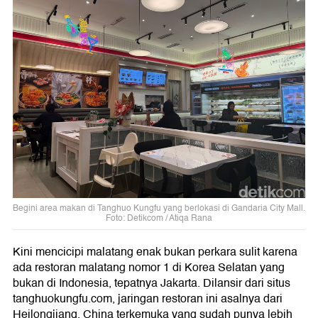
Begini area makan di Tanghuo Kungfu yang berlokasi di Gandaria City Mall.
Foto: Detikcom / Atiqa Rana
Kini mencicipi malatang enak bukan perkara sulit karena
ada restoran malatang nomor 1 di Korea Selatan yang
bukan di Indonesia, tepatnya Jakarta. Dilansir dari situs
tanghuokungfu.com, jaringan restoran ini asalnya dari
Heilongjiang, China terkemuka yang sudah punya lebih