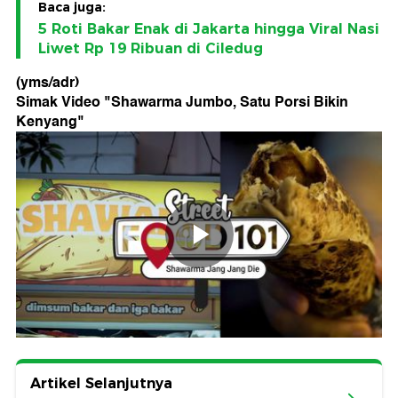
Baca juga:
5 Roti Bakar Enak di Jakarta hingga Viral Nasi
Liwet Rp 19 Ribuan di Ciledug
(yms/adr)
Simak Video "
Shawarma Jumbo, Satu Porsi Bikin
Kenyang
"
Artikel Selanjutnya