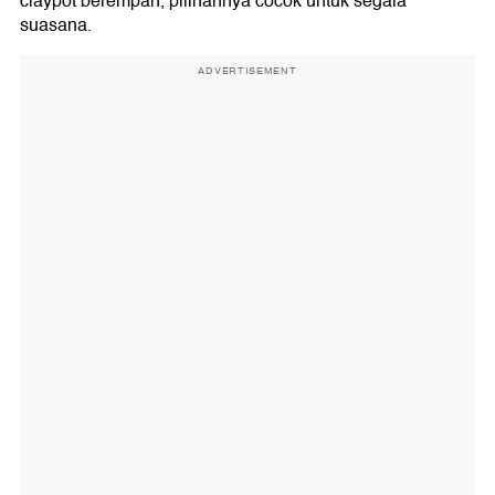
claypot berempah, pilihannya cocok untuk segala
suasana.
ADVERTISEMENT