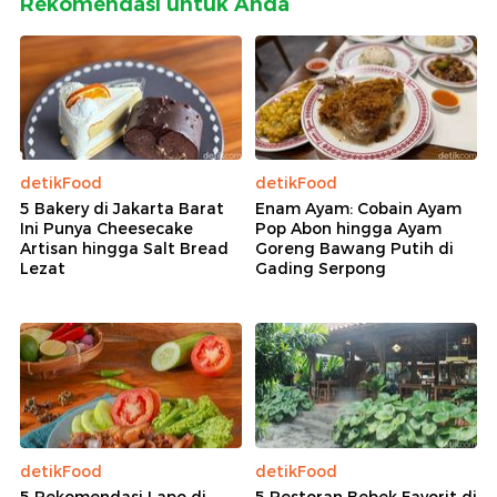
Rekomendasi untuk Anda
detikFood
detikFood
5 Bakery di Jakarta Barat
Enam Ayam: Cobain Ayam
Ini Punya Cheesecake
Pop Abon hingga Ayam
Artisan hingga Salt Bread
Goreng Bawang Putih di
Lezat
Gading Serpong
detikFood
detikFood
5 Rekomendasi Lapo di
5 Restoran Bebek Favorit di