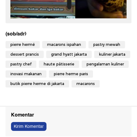
(sob/adr)
pierre hermé
macarons ispahan
pastry mewah
dessert prancis
grand hyatt jakarta
kuliner jakarta
pastry chef
haute pâtisserie
pengalaman kuliner
inovasi makanan
pierre herme paris
butik pierre herme di jakarta
macarons
Komentar
Kirim Komentar