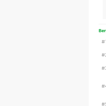
Ber
#
#
#
#
#