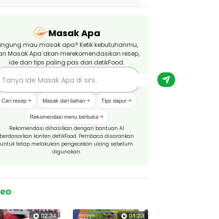
Masak Apa
ingung mau masak apa? Ketik kebutuhanmu,
an Masak Apa akan merekomendasikan resep,
ide dan tips paling pas dari detikFood.
Cari resep
Masak dari bahan
Tips dapur
Rekomendasi menu berbuka
Rekomendasi dihasilkan dengan bantuan AI
berdasarkan konten detikFood. Pembaca disarankan
untuk tetap melakukan pengecekan ulang sebelum
digunakan.
deo
02:34
01:23