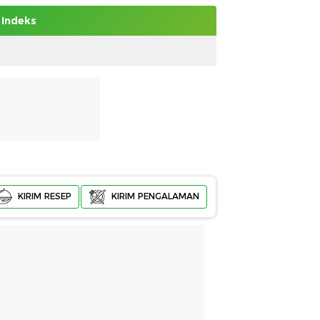
Indeks
KIRIM RESEP
KIRIM PENGALAMAN