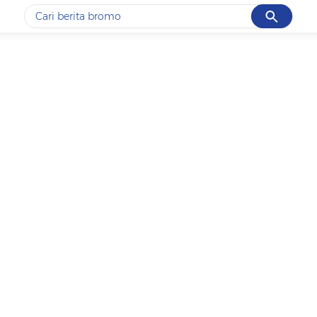
Cancel
Yang sedang ramai dicari
#1
motogp
#2
moto3
#3
bromo
#4
iran
#5
data live draw sgp
Promoted
Terakhir yang dicari
Loading...