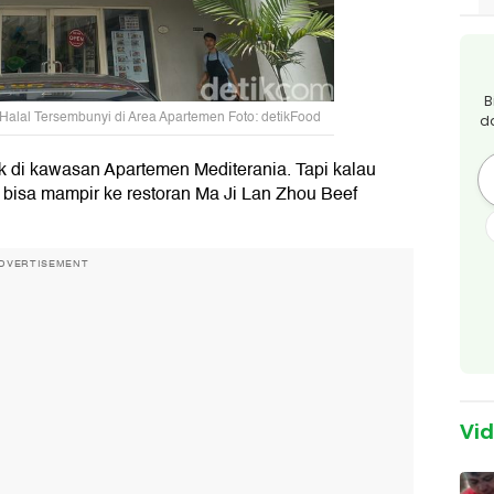
B
Halal Tersembunyi di Area Apartemen Foto: detikFood
d
ik di kawasan Apartemen Mediterania. Tapi kalau
, bisa mampir ke restoran Ma Ji Lan Zhou Beef
DVERTISEMENT
Vi