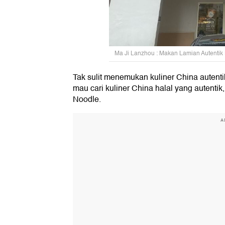
Ma Ji Lanzhou : Makan Lamian Autentik 
Tak sulit menemukan kuliner China autent
mau cari kuliner China halal yang autentik
Noodle.
A