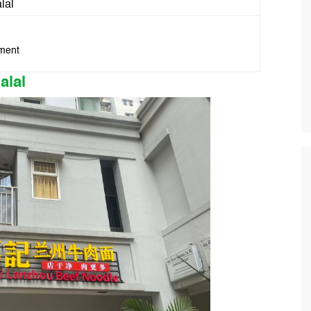
lal
ment
alal