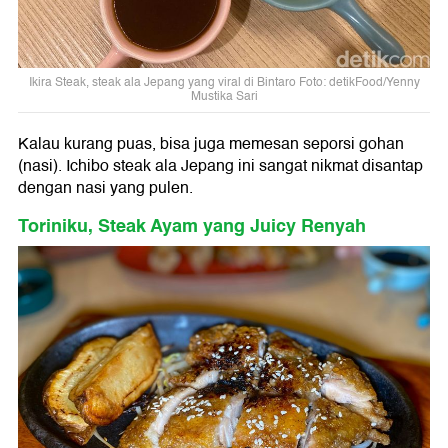
Ikira Steak, steak ala Jepang yang viral di Bintaro Foto: detikFood/Yenny
Mustika Sari
Kalau kurang puas, bisa juga memesan seporsi gohan
(nasi). Ichibo steak ala Jepang ini sangat nikmat disantap
dengan nasi yang pulen.
Toriniku, Steak Ayam yang Juicy Renyah