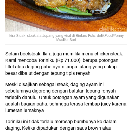
Ikira Steak, steak ala Jepang yang viral di Bintaro Foto: detikFood/Yenny
Mustika Sari
Selain beefsteak, Ikira juga memiliki menu chickensteak.
Kami mencoba Toriniku (Rp 71.000), berupa potongan
fillet atau daging paha ayam tanpa tulang yang cukup
besar dibalut dengan tepung tipis renyah.
Meski disajikan sebagai steak, daging ayam ini
sebelumnya digoreng dengan balutan tepung renyah
terlebih dahulu. Untuk potongan ayam yang digunakan
adalah bagian paha, sehingga terasa lembap juicy karena
lumeran lemaknya.
Toriniku ini tidak terlalu meresap bumbunya ke dalam
daging. Ketika dipadukan dengan saus brown atau