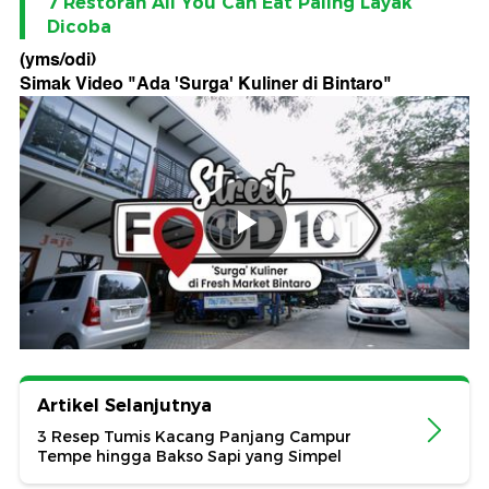
7 Restoran All You Can Eat Paling Layak
Dicoba
(yms/odi)
Simak Video "
Ada 'Surga' Kuliner di Bintaro
"
Artikel Selanjutnya
3 Resep Tumis Kacang Panjang Campur
Tempe hingga Bakso Sapi yang Simpel