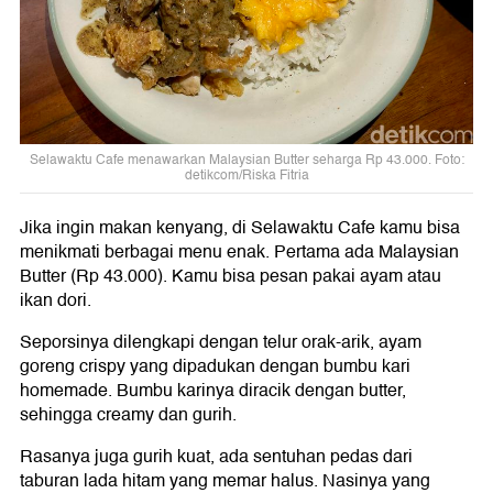
Selawaktu Cafe menawarkan Malaysian Butter seharga Rp 43.000. Foto:
detikcom/Riska Fitria
Jika ingin makan kenyang, di Selawaktu Cafe kamu bisa
menikmati berbagai menu enak. Pertama ada Malaysian
Butter (Rp 43.000). Kamu bisa pesan pakai ayam atau
ikan dori.
Seporsinya dilengkapi dengan telur orak-arik, ayam
goreng crispy yang dipadukan dengan bumbu kari
homemade. Bumbu karinya diracik dengan butter,
sehingga creamy dan gurih.
Rasanya juga gurih kuat, ada sentuhan pedas dari
taburan lada hitam yang memar halus. Nasinya yang