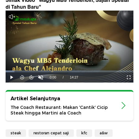
Simak Video "
Wagyu MB5 Tenderloin, Sajian Spesial
di Tahun Baru
"
Artikel Selanjutnya
The Coach Restaurant: Makan 'Cantik' Cicip
Steak hingga Martini ala Coach
steak
restoran cepat saji
kfc
a&w