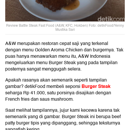
Review Battle Steak Fast Food (A&W, KFC, Hokben) Foto: detikFood/Yenny
Mustika Sari
A&W merupakan restoran cepat saji yang terkenal
dengan menu Golden Aroma Chicken dan burgernya. Tak
puas hanya menawarkan menu itu, A&W Indonesia
mengeluarkan menu Burger Steak yang pada tampilan
posternya sangat menggugah selera.
Apakah rasanya akan semenarik seperti tampilan
Burger Steak
gambar? detikFood membeli seporsi
seharga Rp 41.000, satu porsinya disajikan dengan
French fries dan saus mushroom.
Saat melihat tampilannya, jujur kami kecewa karena tak
semenarik yang di gambar. Burger Steak ini berupa beef
patty burger tipis yang dipanggang, sehingga teksturnya
sangatlah kering.