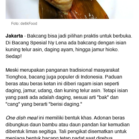
Foto: detikFood
Jakarta
- Bakcang bisa jadi pilihan praktis untuk berbuka.
Di Bacang Spesial Ny Lena ada bakcang dengan isian
kuning telur asin, daging ayam, hingga jamur hioko.
Sedap!
Meski merupakan panganan tradisional masyarakat
Tionghoa, bacang juga populer di Indonesia. Paduan
beras atau beras ketan ini diberi ragam isian seperti
daging, jamur, udang, dan kuning telur asin. Tetapi isian
yang pasti ada adalah daging, sesuai arti "bak" dan
"cang" yang berarti "berisi daging."
One dish meal
ini memiliki bentuk khas. Adonan beras
dibungkus daun bambu atau daun pandan liar kemudian
dibentuk limas segitiga. Tali pengikat disematkan untuk
menjaga bentuk bacang tetap padat saat direbus.