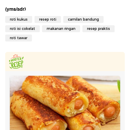
(yms/adr)
roti kukus
resep roti
camilan bandung
roti isi cokelat
makanan ringan
resep praktis
roti tawar