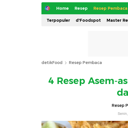
Home
Resep
Resep Pembaca
Terpopuler
d'Foodspot
Master R
detikFood
Resep Pembaca
4 Resep Asem-as
da
Resep 
Senin,