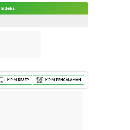
Indeks
KIRIM RESEP
KIRIM PENGALAMAN