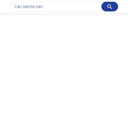
Cancel
Yang sedang ramai dicari
#1
data live draw sgp
#2
kebakaran
#3
prabowo
#4
iran
#5
gempa hari ini
Promoted
Terakhir yang dicari
Loading...