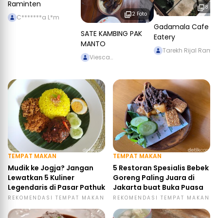
Raminten
8 Fot
2 Foto
C*******a L*m
Gadamala Cafe &
SATE KAMBING PAK
Eatery
MANTO
Tarekh Rijal Ramol
Viesca
Chrisnikasanty
TEMPAT MAKAN
TEMPAT MAKAN
Mudik ke Jogja? Jangan
5 Restoran Spesialis Bebek
Lewatkan 5 Kuliner
Goreng Paling Juara di
Legendaris di Pasar Pathuk
Jakarta buat Buka Puasa
REKOMENDASI TEMPAT MAKAN
REKOMENDASI TEMPAT MAKAN