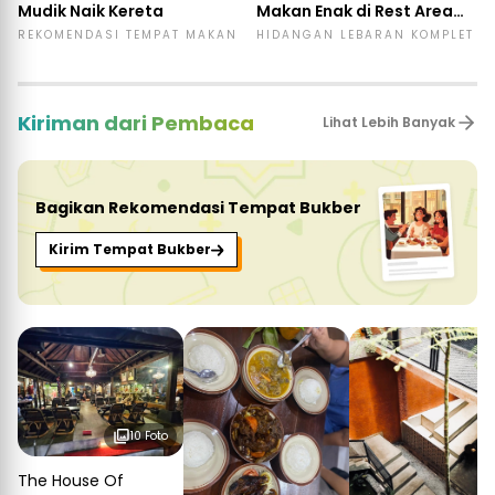
Mudik Naik Kereta
Makan Enak di Rest Area
KM 456
REKOMENDASI TEMPAT MAKAN
HIDANGAN LEBARAN KOMPLET
Kiriman dari Pembaca
Lihat Lebih Banyak
Bagikan Rekomendasi Tempat Bukber
Kirim Tempat Bukber
10 Foto
The House Of