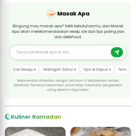
Masak Apa
Bingung mau masak apa? Ketik kebutuhanmu, dan Masak
Apa akan merekomendasikan resep, ide dan tips paling pas
dari detikFood.
Cari Resep
Hidangan Sahur
Tips di Dapur
Tempat B
Rekomendasi dihasilkan dengan bantuan AI berdasarkan konten
detikFood. Pembaca disarankan untuk tetap melakukan pengecekan
ulang sebelum digunakan.
Kuliner Ramadan