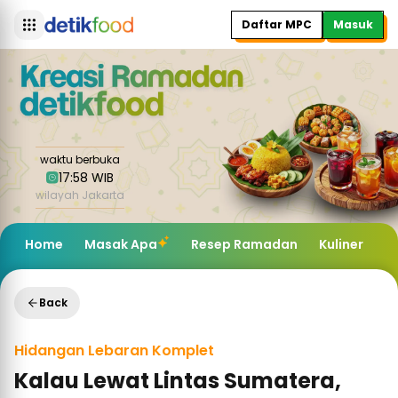
Daftar MPC
Masuk
waktu berbuka
17:58 WIB
wilayah Jakarta
Home
Masak Apa
Resep Ramadan
Kuliner
K
Back
Hidangan Lebaran Komplet
Kalau Lewat Lintas Sumatera,