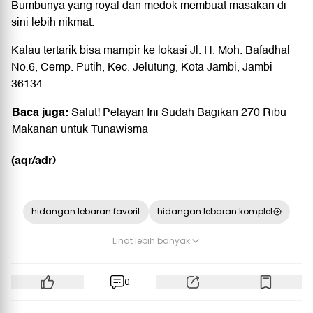
Bumbunya yang royal dan medok membuat masakan di
sini lebih nikmat.
Kalau tertarik bisa mampir ke lokasi Jl. H. Moh. Bafadhal
No.6, Cemp. Putih, Kec. Jelutung, Kota Jambi, Jambi
36134.
Baca juga:
Salut! Pelayan Ini Sudah Bagikan 270 Ribu
Makanan untuk Tunawisma
(aqr/adr)
hidangan lebaran favorit
hidangan lebaran komplet
lintas sumatera
kuliner sumatera
kuliner jalur mudik
Lihat lebih banyak
ramadan 2026
0