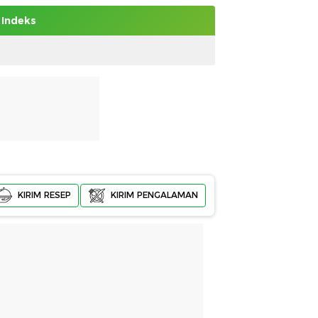
Indeks
KIRIM RESEP
KIRIM PENGALAMAN