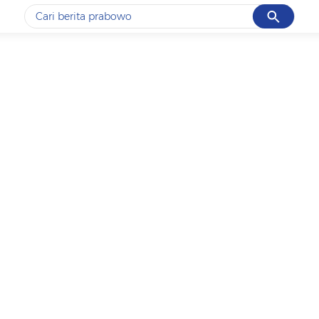
Cancel
Yang sedang ramai dicari
#1
data live draw sgp
#2
iran
#3
senjata
#4
prabowo
#5
gempa hari ini
Promoted
Terakhir yang dicari
Loading...