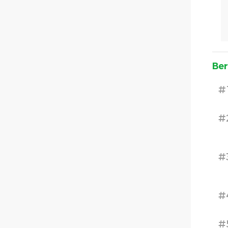
Ber
#
#
#
#
#