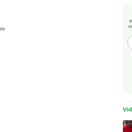
B
d
pis
Vi