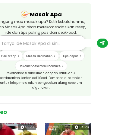
Masak Apa
ingung mau masak apa? Ketik kebutuhanmu,
an Masak Apa akan merekomendasikan resep,
ide dan tips paling pas dari detikFood.
Cari resep
Masak dari bahan
Tips dapur
Rekomendasi menu berbuka
Rekomendasi dihasilkan dengan bantuan AI
berdasarkan konten detikFood. Pembaca disarankan
untuk tetap melakukan pengecekan ulang sebelum
digunakan.
deo
02:34
01:23