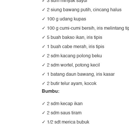
3 sdm minyak sayur
2 siung bawang putih, cincang halus
100 g udang kupas
100 g cumi-cumi bersih, iris melintang ti
5 buah bakso ikan, iris tipis
1 buah cabe merah, iris tipis
2 sdm kacang polong beku
2 sdm wortel, potong kecil
1 batang daun bawang, iris kasar
2 butir telur ayam, kocok
Bumbu:
2 sdm kecap ikan
2 sdm saus tiram
1/2 sdt merica bubuk